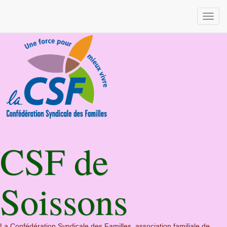
CSF de
Soissons
La Confédération Syndicale des Familles, association familiale de