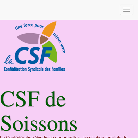
CSF de
Soissons
La Confédération Syndicale des Familles, association familiale de